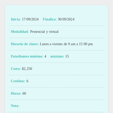
Inicia:
17/09/2024
Finaliza:
30/09/2024
Modalidad:
Presencial y virtual
Horario de clases:
Lunes a viernes de 9 am a 15:00 pm
Estudiantes mínimo:
4
máximo:
15
Costo:
$2,250
Creditos:
6
Horas:
60
Nota: