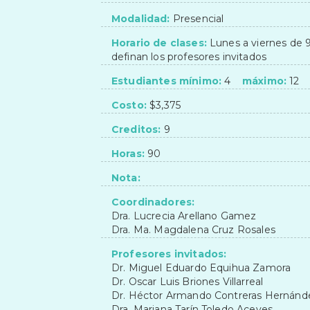
Modalidad:
Presencial
Horario de clases:
Lunes a viernes de 9
definan los profesores invitados
Estudiantes mínimo:
4
máximo:
12
Costo:
$3,375
Creditos:
9
Horas:
90
Nota:
Coordinadores:
Dra. Lucrecia Arellano Gamez
Dra. Ma. Magdalena Cruz Rosales
Profesores invitados:
Dr. Miguel Eduardo Equihua Zamora
Dr. Oscar Luis Briones Villarreal
Dr. Héctor Armando Contreras Hernánd
Dra. Mariana Tarín Toledo Aceves